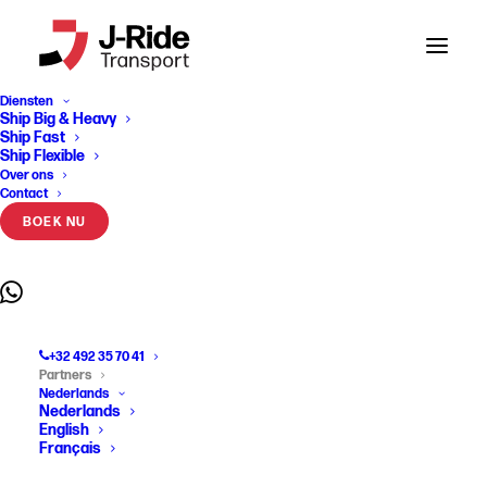
Home
Word Partner
Word Partner
Diensten
Ship Big & Heavy
Ship Fast
Klaar om kennis te maken met ons? Zet
Ship Flexible
Over ons
alvast jouw transport klaar, dan doen wij de
Contact
rest.
BOEK NU
+32 492 35 70 41
Word een J-Ride
Partners
Nederlands
Nederlands
chauffeur
English
Français